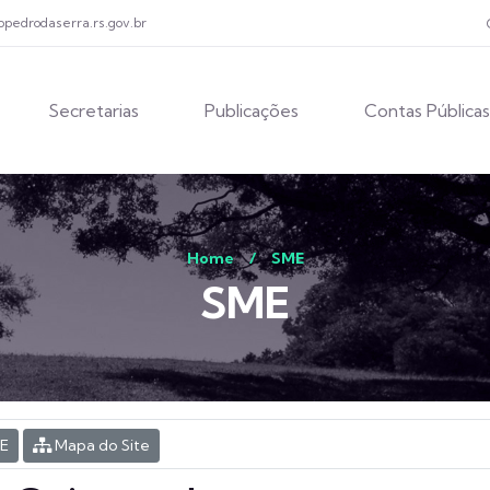
opedrodaserra.rs.gov.br
Secretarias
Publicações
Contas Públicas
Home
/
SME
SME
E
Mapa do Site