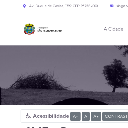
Av. Duque de Caxias, 1799. CEP: 95758-000.
sic@sa
A Cidade
Acessibilidade
A-
A
A+
CONTRAST