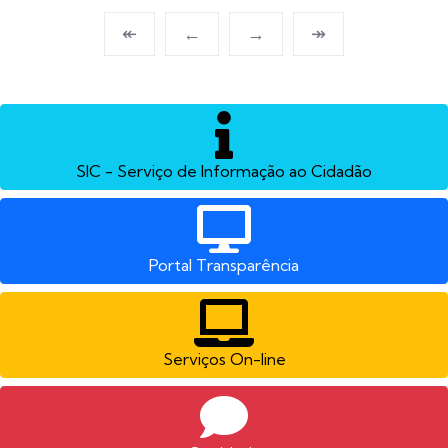
↞
←
→
↠
SIC - Serviço de Informação ao Cidadão
Portal Transparência
Serviços On-line