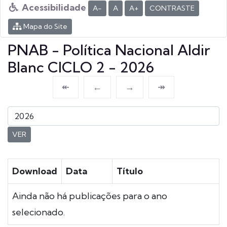
Acessibilidade
A-
A
A+
CONTRASTE
Mapa do Site
PNAB - Política Nacional Aldir
Blanc CICLO 2 - 2026
↞
←
→
↠
VER
Download
Data
Título
Ainda não há publicações para o ano
selecionado.