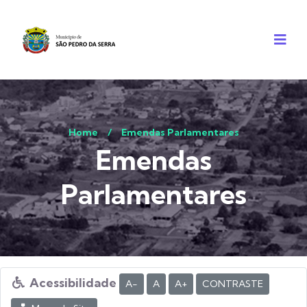
Home
/
Emendas Parlamentares
Emendas
Parlamentares
Acessibilidade
A-
A
A+
CONTRASTE