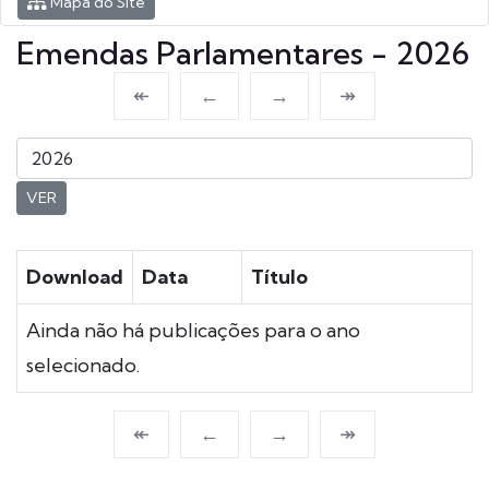
Mapa do Site
Emendas Parlamentares - 2026
↞
←
→
↠
VER
Download
Data
Título
Ainda não há publicações para o ano
selecionado.
↞
←
→
↠