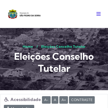
Home
/
Eleições Conselho Tutelar
Eleições Conselho
Tutelar
Acessibilidade
A-
A
A+
CONTRASTE