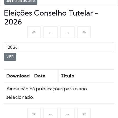
Mapa do Site
Eleições Conselho Tutelar -
2026
↞
←
→
↠
VER
Download
Data
Título
Ainda não há publicações para o ano
selecionado.
↞
←
→
↠